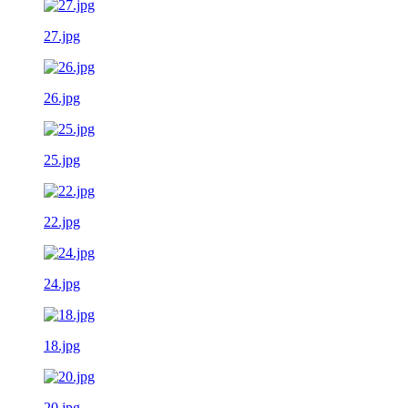
27.jpg
26.jpg
25.jpg
22.jpg
24.jpg
18.jpg
20.jpg